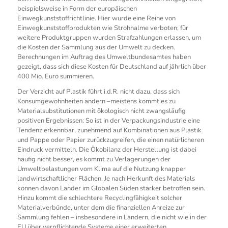
beispielsweise in Form der europäischen
Einwegkunststoffrichtlinie. Hier wurde eine Reihe von
Einwegkunststoffprodukten wie Strohhalme verboten; für
weitere Produktgruppen wurden Strafzahlungen erlassen, um
die Kosten der Sammlung aus der Umwelt zu decken.
Berechnungen im Auftrag des Umweltbundesamtes haben
gezeigt, dass sich diese Kosten für Deutschland auf jährlich über
400 Mio. Euro summieren.
Der Verzicht auf Plastik führt i.d.R. nicht dazu, dass sich
Konsumgewohnheiten ändern –meistens kommt es zu
Materialsubstitutionen mit ökologisch nicht zwangsläufig
positiven Ergebnissen: So ist in der Verpackungsindustrie eine
Tendenz erkennbar, zunehmend auf Kombinationen aus Plastik
und Pappe oder Papier zurückzugreifen, die einen natürlicheren
Eindruck vermitteln. Die Ökobilanz der Herstellung ist dabei
häufig nicht besser, es kommt zu Verlagerungen der
Umweltbelastungen vom Klima auf die Nutzung knapper
landwirtschaftlicher Flächen. Je nach Herkunft des Materials
können davon Länder im Globalen Süden stärker betroffen sein.
Hinzu kommt die schlechtere Recyclingfähigkeit solcher
Materialverbünde, unter dem die finanziellen Anreize zur
Sammlung fehlen – insbesondere in Ländern, die nicht wie in der
EU über verpflichtende Systeme einer erweiterten