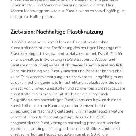
Lebensmittel- und Wasserversorgung gewährleisten. Hier
können Mehrwegprodukte aus Plastik, wenn es recyclingfähig ist,
eine große Rolle spielen.
Zielvision: Nachhaltige Plastiknutzung
Die Welt steht vor einem Dilemma: Es geht weder ohne
Kunststoff noch ist eine Fortführung des heutigen Umgangs mit
Plastik ökologisch tragbar und sozial akzeptabel. Das 6. Ziel für
eine nachhaltige Entwicklung (SDG 6 Sauberes Wasser und
Sanitäreinrichtungen) verdeutlicht dieses Dilemma eindrücklich.
Ohne die Nutzung von Plastikflaschen und Behälter kann global
keine Trinkwasserversorgung erreicht werden. Langfristig muss
es darum gehen, geeignete Infrastrukturen aufzubauen, die den
Einsatz von Einwegkunststoffen und schwer bis nicht recycelbare
Kunststoffe minimieren. Damit stellt sich die Frage nach
Zielgrößen eines nachhaltigen Plastikkonsums bzw. nach einem
Kunststoffkonsum im Rahmen globaler Grenzen für die
Erreichung der Nachhaltigkeitsziele. Ein im Fachmagazin Nature
veröffentlichter Aufsatz hat gezeigt, dass die für 2030
prognostizierten Plastikmengen nachhaltig produziert werden
könnten – allerdings in fast geschlossenen Stoffkreisläufen mit
drastisch erhöhten Recyclingquoten von über 90 %, die