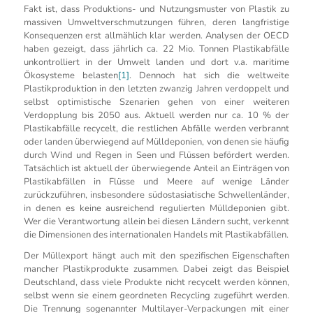
Fakt ist, dass Produktions- und Nutzungsmuster von Plastik zu
massiven Umweltverschmutzungen führen, deren langfristige
Konsequenzen erst allmählich klar werden. Analysen der OECD
haben gezeigt, dass jährlich ca. 22 Mio. Tonnen Plastikabfälle
unkontrolliert in der Umwelt landen und dort v.a. maritime
Ökosysteme belasten
[1]
. Dennoch hat sich die weltweite
Plastikproduktion in den letzten zwanzig Jahren verdoppelt und
selbst optimistische Szenarien gehen von einer weiteren
Verdopplung bis 2050 aus. Aktuell werden nur ca. 10 % der
Plastikabfälle recycelt, die restlichen Abfälle werden verbrannt
oder landen überwiegend auf Mülldeponien, von denen sie häufig
durch Wind und Regen in Seen und Flüssen befördert werden.
Tatsächlich ist aktuell der überwiegende Anteil an Einträgen von
Plastikabfällen in Flüsse und Meere auf wenige Länder
zurückzuführen, insbesondere südostasiatische Schwellenländer,
in denen es keine ausreichend regulierten Mülldeponien gibt.
Wer die Verantwortung allein bei diesen Ländern sucht, verkennt
die Dimensionen des internationalen Handels mit Plastikabfällen.
Der Müllexport hängt auch mit den spezifischen Eigenschaften
mancher Plastikprodukte zusammen. Dabei zeigt das Beispiel
Deutschland, dass viele Produkte nicht recycelt werden können,
selbst wenn sie einem geordneten Recycling zugeführt werden.
Die Trennung sogenannter Multilayer-Verpackungen mit einer