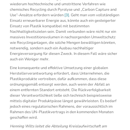
wiederum hochtechnische und umstrittene Verfahren wie
chemisches Recycling durch Pyrolyse und „Carbon Capture and
Use“-Ansätze erfordern würden
[3]
. Geht man vom vollständigen
Einsatz erneuerbarer Energie aus, könnte auch ein gesteigerter
Einsatz von Plastik kompatibel mit bestimmten
Nachhaltigkeitszielen sein. Damit verbunden wäre nicht nur ein
massives Investitionsvolumen in nachsorgenden Umweltschutz
wie Recyclinganlagen, die solche Mengen bewältigen könnten,
notwendig, sondern auch ein Ausbau nachhaltiger
Energieversorgung für diesen Zweck. In diesem Fall wäre sicher
auch ein Weniger mehr.
Eine konsequente und effektive Umsetzung einer globalen
Herstellerverantwortung erfordert, dass Unternehmen, die
Plastikprodukte vertreiben, dafür aufkommen, dass diese
ordnungsgemäß entsorgt werden, auch wenn der Abfall an
einem entfernten Standort entsteht. Die Rückverfolgbarkeit
dieser Verantwortlichkeit ließe sich technisch beispielsweise
mittels digitaler Produktpässe längst gewährleisten. Es bedarf
jedoch eines regulatorischen Rahmens, der voraussichtlich im
Rahmen des UN-Plastikvertrags in den kommenden Monaten
geschaffen wird.
Henning Wilts leitet die Abteilung Kreislaufwirtschaft am