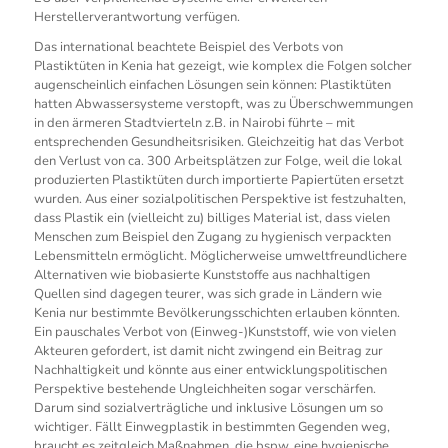
Herstellerverantwortung verfügen.
Das international beachtete Beispiel des Verbots von
Plastiktüten in Kenia hat gezeigt, wie komplex die Folgen solcher
augenscheinlich einfachen Lösungen sein können: Plastiktüten
hatten Abwassersysteme verstopft, was zu Überschwemmungen
in den ärmeren Stadtvierteln z.B. in Nairobi führte – mit
entsprechenden Gesundheitsrisiken. Gleichzeitig hat das Verbot
den Verlust von ca. 300 Arbeitsplätzen zur Folge, weil die lokal
produzierten Plastiktüten durch importierte Papiertüten ersetzt
wurden. Aus einer sozialpolitischen Perspektive ist festzuhalten,
dass Plastik ein (vielleicht zu) billiges Material ist, dass vielen
Menschen zum Beispiel den Zugang zu hygienisch verpackten
Lebensmitteln ermöglicht. Möglicherweise umweltfreundlichere
Alternativen wie biobasierte Kunststoffe aus nachhaltigen
Quellen sind dagegen teurer, was sich grade in Ländern wie
Kenia nur bestimmte Bevölkerungsschichten erlauben könnten.
Ein pauschales Verbot von (Einweg-)Kunststoff, wie von vielen
Akteuren gefordert, ist damit nicht zwingend ein Beitrag zur
Nachhaltigkeit und könnte aus einer entwicklungspolitischen
Perspektive bestehende Ungleichheiten sogar verschärfen.
Darum sind sozialverträgliche und inklusive Lösungen um so
wichtiger. Fällt Einwegplastik in bestimmten Gegenden weg,
braucht es zeitgleich Maßnahmen, die bspw. eine hygienische