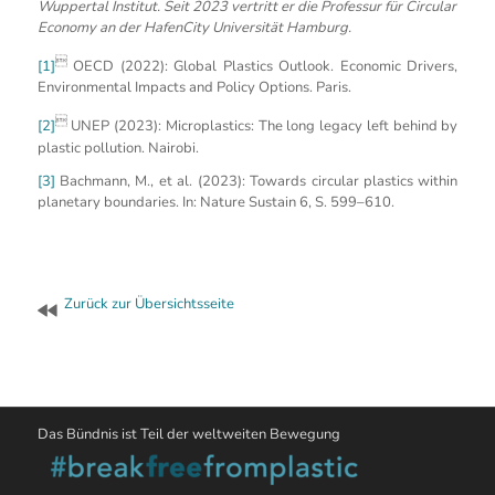
Wuppertal Institut. Seit 2023 vertritt er die Professur für Circular
Economy an der HafenCity Universität Hamburg.

[1]
OECD (2022): Global Plastics Outlook. Economic Drivers,
Environmental Impacts and Policy Options. Paris.

[2]
UNEP (2023): Microplastics: The long legacy left behind by
plastic pollution. Nairobi.
[3]
Bachmann, M., et al. (2023): Towards circular plastics within
planetary boundaries. In: Nature Sustain 6, S. 599–610.
Zurück zur Übersichtsseite
Das Bündnis ist Teil der weltweiten Bewegung