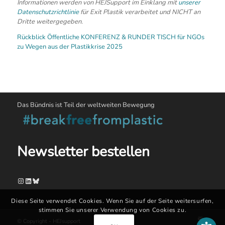
Informationen werden von HEJSupport im Einklang mit
unserer
Datenschutzrichtlinie
für Exit Plastik verarbeitet und NICHT an
Dritte weitergegeben.
Rückblick Öffentliche KONFERENZ & RUNDER TISCH für NGOs
zu Wegen aus der Plastikkrise 2025
Das Bündnis ist Teil der weltweiten Bewegung
Newsletter bestellen
Instagram
LinkedIn
Bluesky
Diese Seite verwendet Cookies. Wenn Sie auf der Seite weitersurfen,
stimmen Sie unserer Verwendung von Cookies zu.
© Copyright - HEJsupport