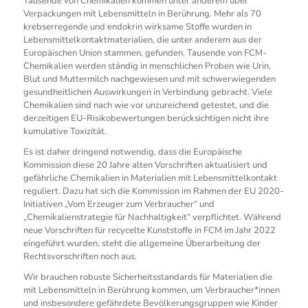
Tausende von Chemikalien kommen unter anderem über
Verpackungen mit Lebensmitteln in Berührung. Mehr als 70
krebserregende und endokrin wirksame Stoffe wurden in
Lebensmittelkontaktmaterialien, die unter anderem aus der
Europäischen Union stammen, gefunden. Tausende von FCM-
Chemikalien werden ständig in menschlichen Proben wie Urin,
Blut und Muttermilch nachgewiesen und mit schwerwiegenden
gesundheitlichen Auswirkungen in Verbindung gebracht. Viele
Chemikalien sind nach wie vor unzureichend getestet, und die
derzeitigen EU-Risikobewertungen berücksichtigen nicht ihre
kumulative Toxizität.
Es ist daher dringend notwendig, dass die Europäische
Kommission diese 20 Jahre alten Vorschriften aktualisiert und
gefährliche Chemikalien in Materialien mit Lebensmittelkontakt
reguliert. Dazu hat sich die Kommission im Rahmen der EU 2020-
Initiativen „Vom Erzeuger zum Verbraucher“ und
„Chemikalienstrategie für Nachhaltigkeit“ verpflichtet. Während
neue Vorschriften für recycelte Kunststoffe in FCM im Jahr 2022
eingeführt wurden, steht die allgemeine Überarbeitung der
Rechtsvorschriften noch aus.
Wir brauchen robuste Sicherheitsstandards für Materialien die
mit Lebensmitteln in Berührung kommen, um Verbraucher*innen
und insbesondere gefährdete Bevölkerungsgruppen wie Kinder