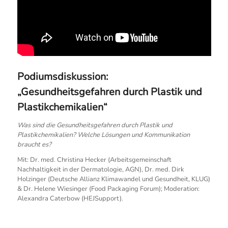
Podiumsdiskussion:
„Gesundheitsgefahren durch Plastik und
Plastikchemikalien“
Was sind die Gesundheitsgefahren durch Plastik und
Plastikchemikalien? Welche Lösungen und Kommunikation
braucht es?
Mit: Dr. med. Christina Hecker (Arbeitsgemeinschaft
Nachhaltigkeit in der Dermatologie, AGN), Dr. med. Dirk
Holzinger (Deutsche Allianz Klimawandel und Gesundheit, KLUG)
& Dr. Helene Wiesinger (Food Packaging Forum); Moderation:
Alexandra Caterbow (HEJSupport).