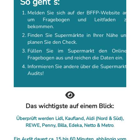
So geht´s:
Melden Sie sich auf der BFFP-Website an,
um Fragebogen und Leitfaden zu
bekommen.
Finden Sie Supermärkte in Ihrer Nähe und
planen Sie den Check.
Füllen Sie im Supermarkt den Online-
Fragebogen aus und reichen die Daten ein.
Informieren Sie andere über die Supermarkt-
Audits!
Das wichtigste auf einem Blick:
Überprüft werden Lidl, Kaufland, Aldi (Nord & Süd),
REWE, Penny, Billa, Edeka, Netto & Metro
.
Ein Audit dauert ca. 15 bis 60 Minuten, abhängig vom