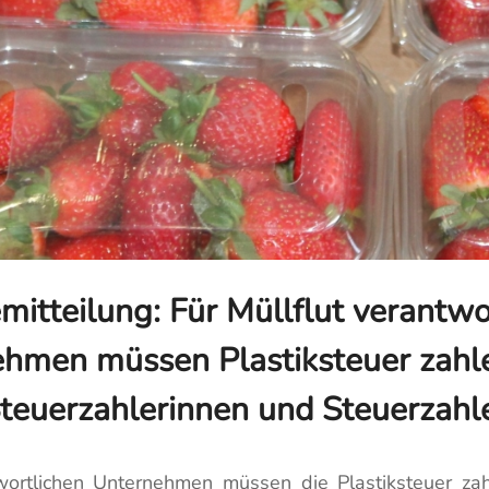
mitteilung: Für Müllflut verantwo
hmen müssen Plastiksteuer zahle
teuerzahlerinnen und Steuerzahl
wortlichen Unternehmen müssen die Plastiksteuer za