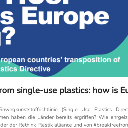
rom single-use plastics: how is E
nwegkunststoffrichtlinie (Single Use Plastics Dire
n haben die Länder bereits ergriffen? Wie ehrgeizig 
r der Rethink Plastik alliance und von #breakfreefrom