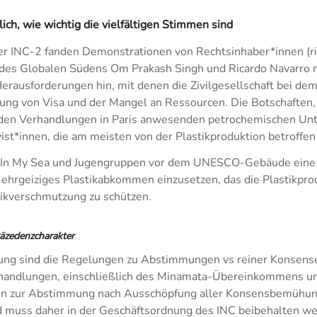
h, wie wichtig die vielfältigen Stimmen sind
 INC-2 fanden Demonstrationen von Rechtsinhaber*innen (righ
 des Globalen Südens Om Prakash Singh und Ricardo Navarro 
 Herausforderungen hin, mit denen die Zivilgesellschaft bei d
gerung von Visa und der Mangel an Ressourcen. Die Botschafte
i den Verhandlungen in Paris anwesenden petrochemischen Un
t*innen, die am meisten von der Plastikproduktion betroffen s
c In My Sea und Jugengruppen vor dem UNESCO-Gebäude eine A
n ehrgeiziges Plastikabkommen einzusetzen, das die Plastikpro
ikverschmutzung zu schützen.
äzedenzcharakter
dnung sind die Regelungen zu Abstimmungen vs reiner Konse
rhandlungen, einschließlich des Minamata-Übereinkommens u
ren zur Abstimmung nach Ausschöpfung aller Konsensbemühun
 muss daher in der Geschäftsordnung des INC beibehalten we