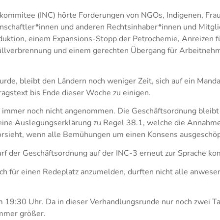
kommitee (INC) hörte Forderungen von NGOs, Indigenen, Frau
schaftler*innen und anderen Rechtsinhaber*innen und Mitglied
roduktion, einem Expansions-Stopp der Petrochemie, Anreizen
üllverbrennung und einem gerechten Übergang für Arbeitnehm
de, bleibt den Ländern noch weniger Zeit, sich auf ein Manda
tragstext bis Ende dieser Woche zu einigen.
 immer noch nicht angenommen. Die Geschäftsordnung bleibt 
uf eine Auslegungserklärung zu Regel 38.1, welche die Annahm
 vorsieht, wenn alle Bemühungen um einen Konsens ausgeschöpf
wurf der Geschäftsordnung auf der INC-3 erneut zur Sprache k
ich für einen Redeplatz anzumelden, durften nicht alle anwes
19:30 Uhr. Da in dieser Verhandlungsrunde nur noch zwei Tage
immer größer.