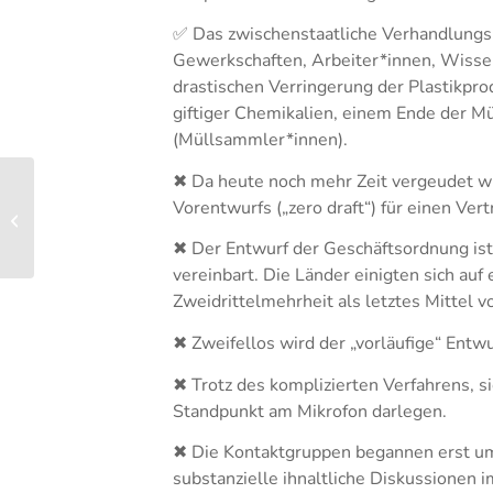
✅ Das zwischenstaatliche Verhandlungs
Gewerkschaften, Arbeiter*innen, Wissen
drastischen Verringerung der Plastikp
giftiger Chemikalien, einem Ende der M
(Müllsammler*innen).
✖ Da heute noch mehr Zeit vergeudet wur
Vorentwurfs („zero draft“) für einen Ver
INC-2: Tag 2
✖ Der Entwurf der Geschäftsordnung ist
vereinbart. Die Länder einigten sich a
Zweidrittelmehrheit als letztes Mittel
✖
Zweifellos wird der „vorläufige“ Ent
✖ Trotz des komplizierten Verfahrens, s
Standpunkt am Mikrofon darlegen.
✖ Die Kontaktgruppen begannen erst um 
substanzielle ihnaltliche Diskussionen 