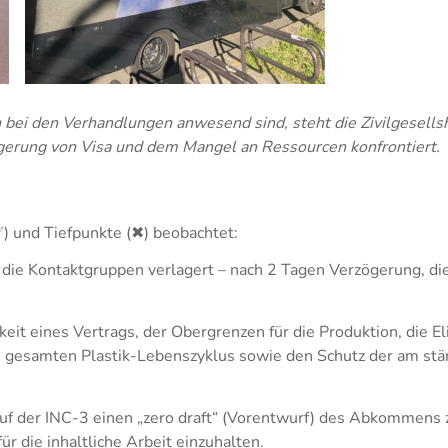
i den Verhandlungen anwesend sind, steht die Zivilgesellsha
gerung von Visa und dem Mangel an Ressourcen konfrontiert.
) und Tiefpunkte (✖) beobachtet:
ie Kontaktgruppen verlagert – nach 2 Tagen Verzögerung, die 
it eines Vertrags, der Obergrenzen für die Produktion, die E
 gesamten Plastik-Lebenszyklus sowie den Schutz der am stä
f der INC-3 einen „zero draft“ (Vorentwurf) des Abkommens z
r die inhaltliche Arbeit einzuhalten.