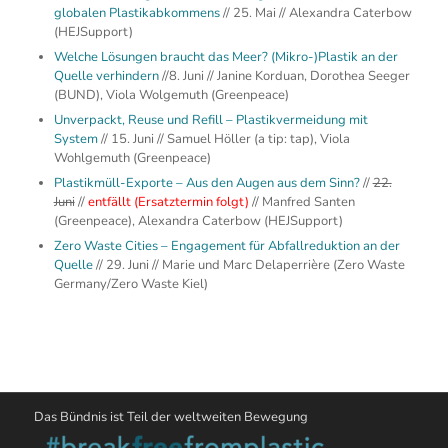
globalen Plastikabkommens
// 25. Mai // Alexandra Caterbow
(HEJSupport)
Welche Lösungen braucht das Meer? (Mikro-)Plastik an der
Quelle verhindern
//8. Juni // Janine Korduan, Dorothea Seeger
(BUND), Viola Wolgemuth (Greenpeace)
Unverpackt, Reuse und Refill – Plastikvermeidung mit
System
// 15. Juni // Samuel Höller (a tip: tap), Viola
Wohlgemuth (Greenpeace)
Plastikmüll-Exporte – Aus den Augen aus dem Sinn?
//
22.
Juni
//
entfällt (Ersatztermin folgt)
// Manfred Santen
(Greenpeace), Alexandra Caterbow (HEJSupport)
Zero Waste Cities – Engagement für Abfallreduktion an der
Quelle
// 29. Juni // Marie und Marc Delaperrière (Zero Waste
Germany/Zero Waste Kiel)
Das Bündnis ist Teil der weltweiten Bewegung