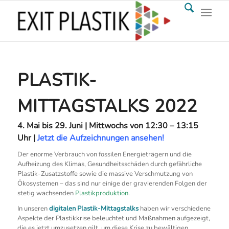
PLASTIK-
MITTAGSTALKS 2022
4. Mai bis 29. Juni | Mittwochs von 12:30 – 13:15
Uhr |
Jetzt die Aufzeichnungen ansehen!
Der enorme Verbrauch von fossilen Energieträgern und die
Aufheizung des Klimas, Gesundheitsschäden durch gefährliche
Plastik-Zusatzstoffe sowie die massive Verschmutzung von
Ökosystemen – das sind nur einige der gravierenden Folgen der
stetig wachsenden
Plastikproduktion.
In unseren
digitalen Plastik-Mittagstalks
haben wir verschiedene
Aspekte der Plastikkrise beleuchtet und Maßnahmen aufgezeigt,
die es jetzt umzusetzen gilt, um diese Krise zu bewältigen.