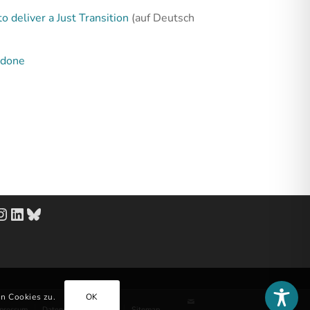
deliver a Just Transition
(auf Deutsch
 done
Instagram
LinkedIn
Bluesky
on Cookies zu.
OK
pressum
Datenschutzerklärung
Sitemap