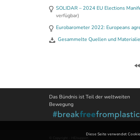
SOLIDAR – 2024 EU Elections Manifes
verfügbar)
Eurobarometer 2022: Europeans agree
Gesammelte Quellen und Materiali
Das Bündnis ist Teil der weltweiten
Bewegung
Diese Seite verwendet Cookie
© Copyright - HEJsupport