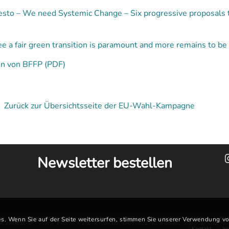
to – We need Systemic Change – Six progressive proposals to 
 a fair green transition is paramount and more remains to be
en von BFFP (PDF)
Zurück zur Übersichtsseite der EU-Wahl-Kampagne
Newsletter bestellen
s. Wenn Sie auf der Seite weitersurfen, stimmen Sie unserer Verwendung v
Kontakt
Im