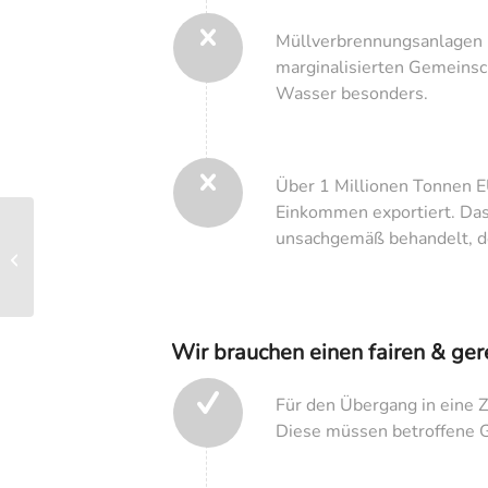
Müllverbrennungsanlagen 
marginalisierten Gemeinsch
Wasser besonders.
Über 1 Millionen Tonnen E
Einkommen exportiert. Das 
Verhandlungen für ein
unsachgemäß behandelt, de
globales
Plastikabkommen: Was
ist das Ergebnis von I...
Wir brauchen einen fairen & ge
Für den Übergang in eine 
Diese müssen betroffene G