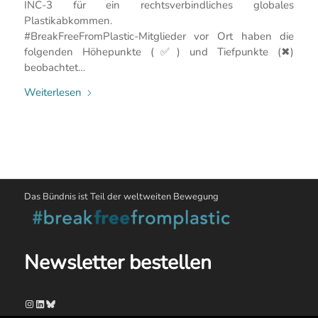
INC-3 für ein rechtsverbindliches globales
Plastikabkommen.
#BreakFreeFromPlastic-Mitglieder vor Ort haben die
folgenden Höhepunkte (✅) und Tiefpunkte (✖)
beobachtet…
Weiterlesen
Das Bündnis ist Teil der weltweiten Bewegung
Newsletter bestellen
Instagram
LinkedIn
Bluesky