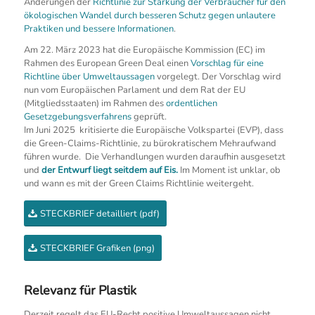
Änderungen der
Richtlinie zur Stärkung der Verbraucher für den
ökologischen Wandel durch besseren Schutz gegen unlautere
Praktiken und bessere Informationen
.
Am 22. März 2023 hat die Europäische Kommission (EC) im
Rahmen des European Green Deal einen
Vorschlag für eine
Richtline über Umweltaussagen
vorgelegt. Der Vorschlag wird
nun vom Europäischen Parlament und dem Rat der EU
(Mitgliedsstaaten) im Rahmen des
ordentlichen
Gesetzgebungsverfahrens
geprüft.
Im Juni 2025 kritisierte die Europäische Volkspartei (EVP), dass
die Green-Claims-Richtlinie, zu bürokratischem Mehraufwand
führen wurde. Die Verhandlungen wurden daraufhin ausgesetzt
und
der Entwurf liegt seitdem auf Eis.
Im Moment ist unklar, ob
und wann es mit der Green Claims Richtlinie weitergeht.
STECKBRIEF detailliert (pdf)
STECKBRIEF Grafiken (png)
Relevanz für Plastik
Derzeit regelt das EU-Recht positive Umweltaussagen nicht