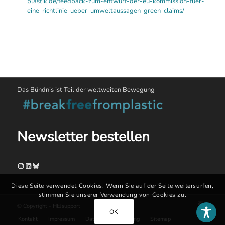
plastik.de/feedback-zum-entwurf-der-eu-kommission-fuer-
eine-richtlinie-ueber-umweltaussagen-green-claims/
Das Bündnis ist Teil der weltweiten Bewegung
Newsletter bestellen
Instagram
LinkedIn
Bluesky
Diese Seite verwendet Cookies. Wenn Sie auf der Seite weitersurfen,
stimmen Sie unserer Verwendung von Cookies zu.
© Copyright - HEJsupport
OK
Kontakt
Impressum
Datenschutzerklärung
Sitemap