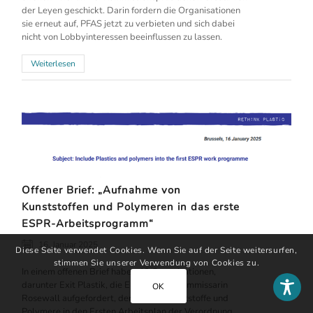
der Leyen geschickt. Darin fordern die Organisationen
sie erneut auf, PFAS jetzt zu verbieten und sich dabei
nicht von Lobbyinteressen beeinflussen zu lassen.
Weiterlesen
Offener Brief: „Aufnahme von
Kunststoffen und Polymeren in das erste
ESPR-Arbeitsprogramm“
16. Januar 2025
Diese Seite verwendet Cookies. Wenn Sie auf der Seite weitersurfen,
stimmen Sie unserer Verwendung von Cookies zu.
In einem offenen Brief haben 40 Organisationen,
darunter Exit Plastik, die Europäische Kommissarin
OK
Rosewall aufgefordert, den Sektor Kunststoffe und
Polymere in den Ersten Arbeitsplan der Verordnung