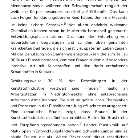
Menopause sowie während der Schwangerschaft reagiert der
weibliche Körper besonders sensibel auf Giftstoffe. Das kann
auch Folgen für das ungeborene Kind haben, denn die Plazenta
5
ist keine sichere Schranke.
Vor allem endokrin wirksame
Chemikalien können schon im Mutterleib hormonell gesteuerte
Entwicklungsphasen stören. Das kann die Entstehung von
Geburtsfehlern begünstigen und zu den oben genannten
Krankheiten beitragen, die sich erst viel später im Leben zeigen.
Mit der Benutzung von Damenhygieneprodukten, die zum Teil zu
90 % aus Plastik bestehen, kommen Frauen zudem auf besonders
intensive Art mit Kunststoffen und den darin enthaltenen
Schadstoffen in Kontakt.
Schätzungsweise 30 % der Beschäftigten in der
6
Kunststoffindustrie weltweit sind Frauen,
häufig an
Arbeitsplätzen im Niedriglohnsektor ohne entsprechende
Arbeitsschutzmaßnahmen. Sie sind so gefährlichen Chemikalien
und Prozessen in der Plastikherstellung oft schutzlos ausgesetzt.
Eine kanadische Studie zeigt, dass Frauen in der
Kunststoffindustrie ein fünffach erhöhtes Risiko für Brustkrebs
7
und Fortpflanzungsstörungen haben.
Landet Plastikmüll auf
Müllkippen in Entwicklungsländern und Schwellenländer, sind es
häufig Frauen, die als „Waste Pickerinnen“ direkt schädlichen