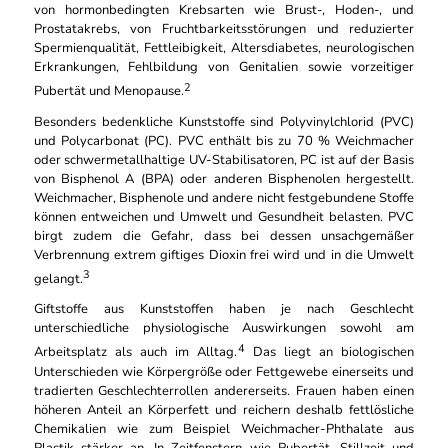
von hormonbedingten Krebsarten wie Brust-, Hoden-, und
Prostatakrebs, von Fruchtbarkeitsstörungen und reduzierter
Spermienqualität, Fettleibigkeit, Altersdiabetes, neurologischen
Erkrankungen, Fehlbildung von Genitalien sowie vorzeitiger
2
Pubertät und Menopause.
Besonders bedenkliche Kunststoffe sind Polyvinylchlorid (PVC)
und Polycarbonat (PC). PVC enthält bis zu 70 % Weichmacher
oder schwermetallhaltige UV-Stabilisatoren, PC ist auf der Basis
von Bisphenol A (BPA) oder anderen Bisphenolen hergestellt.
Weichmacher, Bisphenole und andere nicht festgebundene Stoffe
können entweichen und Umwelt und Gesundheit belasten. PVC
birgt zudem die Gefahr, dass bei dessen unsachgemäßer
Verbrennung extrem giftiges Dioxin frei wird und in die Umwelt
3
gelangt.
Giftstoffe aus Kunststoffen haben je nach Geschlecht
unterschiedliche physiologische Auswirkungen sowohl am
4
Arbeitsplatz als auch im Alltag.
Das liegt an biologischen
Unterschieden wie Körpergröße oder Fettgewebe einerseits und
tradierten Geschlechterrollen andererseits. Frauen haben einen
höheren Anteil an Körperfett und reichern deshalb fettlösliche
Chemikalien wie zum Beispiel Weichmacher-Phthalate aus
Plastik stärker an. In Zeitfenstern wie Pubertät, Stillzeit und