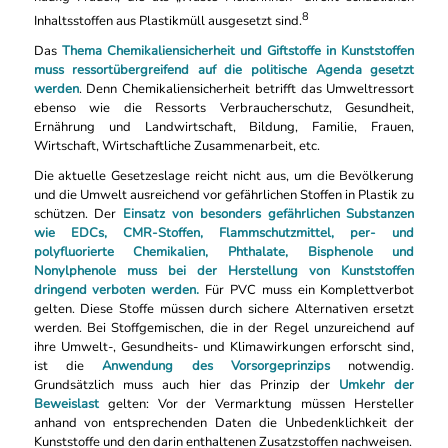
8
Inhaltsstoffen aus Plastikmüll ausgesetzt sind.
Das
Thema Chemikaliensicherheit und Giftstoffe in Kunststoffen
muss ressortübergreifend auf die politische Agenda gesetzt
werden
. Denn Chemikaliensicherheit betrifft das Umweltressort
ebenso wie die Ressorts Verbraucherschutz, Gesundheit,
Ernährung und Landwirtschaft, Bildung, Familie, Frauen,
Wirtschaft, Wirtschaftliche Zusammenarbeit, etc.
Die aktuelle Gesetzeslage reicht nicht aus, um die Bevölkerung
und die Umwelt ausreichend vor gefährlichen Stoffen in Plastik zu
schützen. Der
Einsatz von
besonders gefährlichen Substanzen
wie EDCs, CMR-Stoffen, Flammschutzmittel, per- und
polyfluorierte Chemikalien, Phthalate, Bisphenole und
Nonylphenole muss bei der Herstellung von Kunststoffen
dringend verboten werden.
Für PVC muss ein Komplettverbot
gelten. Diese Stoffe müssen durch sichere Alternativen ersetzt
werden. Bei Stoffgemischen, die in der Regel unzureichend auf
ihre Umwelt-, Gesundheits- und Klimawirkungen erforscht sind,
ist die
Anwendung des Vorsorgeprinzips
notwendig.
Grundsätzlich muss auch hier das Prinzip der
Umkehr der
Beweislast
gelten: Vor der Vermarktung müssen Hersteller
anhand von entsprechenden Daten die Unbedenklichkeit der
Kunststoffe und den darin enthaltenen Zusatzstoffen nachweisen.