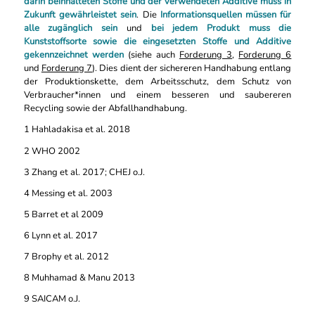
darin beinhalteten Stoffe und der verwendeten Additive muss in
Zukunft gewährleistet sein
. Die
Informationsquellen müssen für
alle zugänglich sein
und
bei jedem Produkt muss die
Kunststoffsorte sowie die eingesetzten Stoffe und Additive
gekennzeichnet werden
(siehe auch
Forderung 3
,
Forderung 6
und
Forderung 7
). Dies dient der sichereren Handhabung entlang
der Produktionskette, dem Arbeitsschutz, dem Schutz von
Verbraucher*innen und einem besseren und saubereren
Recycling sowie der Abfallhandhabung.
1
Hahladakisa et al. 2018
2
WHO 2002
3
Zhang et al. 2017; CHEJ o.J.
4
Messing et al. 2003
5
Barret et al 2009
6
Lynn et al. 2017
7
Brophy et al. 2012
8
Muhhamad & Manu 2013
9
SAICAM o.J.