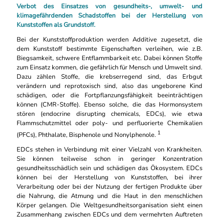
Verbot des Einsatzes von gesundheits-, umwelt- und
klimagefährdenden Schadstoffen bei der Herstellung von
Kunststoffen als Grundstoff.
Bei der Kunststoffproduktion werden Additive zugesetzt, die
dem Kunststoff bestimmte Eigenschaften verleihen, wie z.B.
Biegsamkeit, schwere Entflammbarkeit etc. Dabei können Stoffe
zum Einsatz kommen, die gefährlich für Mensch und Umwelt sind.
Dazu zählen Stoffe, die krebserregend sind, das Erbgut
verändern und reprotoxisch sind, also das ungeborene Kind
schädigen, oder die Fortpflanzungsfähigkeit beeinträchtigen
können (CMR-Stoffe). Ebenso solche, die das Hormonsystem
stören (endocrine disrupting chemicals, EDCs), wie etwa
Flammschutzmittel oder poly- und perfluorierte Chemikalien
1
(PFCs), Phthalate, Bisphenole und Nonylphenole.
EDCs stehen in Verbindung mit einer Vielzahl von Krankheiten.
Sie können teilweise schon in geringer Konzentration
gesundheitsschädlich sein und schädigen das Ökosystem. EDCs
können bei der Herstellung von Kunststoffen, bei ihrer
Verarbeitung oder bei der Nutzung der fertigen Produkte über
die Nahrung, die Atmung und die Haut in den menschlichen
Körper gelangen. Die Weltgesundheitsorganisation sieht einen
Zusammenhang zwischen EDCs und dem vermehrten Auftreten