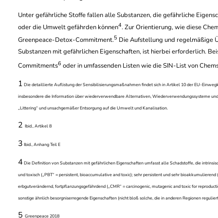
Unter gefährliche Stoffe fallen alle Substanzen, die gefährliche Eige
4
oder die Umwelt gefährden können
. Zur Orientierung, wie diese Chem
5
Greenpeace-Detox-Commitment.
Die Aufstellung und regelmäßige Ü
Substanzen mit gefährlichen Eigenschaften, ist hierbei erforderlich. Bei
6
Commitments
oder in umfassenden Listen wie die SIN-List von Chem
1
Die detaillierte Auflistung der Sensibilisierungsmaßnahmen findet sich in Artikel 10 der
EU-Einwegku
insbesondere die Information über wiederverwendbare Alternativen, Wiederverwendungssysteme un
„Littering“ und unsachgemäßer Entsorgung auf die Umwelt und Kanalisation.
2
Ibid., Artikel 8
3
Ibid., Anhang Teil E
4
Die Definition von Substanzen mit gefährlichen Eigenschaften umfasst alle Schadstoffe, die intrinsi
und toxisch (
„PBT“ = persistent, bioaccumulative and toxic); sehr persistent und sehr bioakkumulierend
erbgutverändernd, fortpflanzungsgefährdend („CMR“ =
carcinogenic, mutagenic and toxic for reproduct
sonstige ähnlich besorgniserregende Eigenschaften (nicht bloß solche, die in anderen Regionen regulie
5
Greenpeace 2018