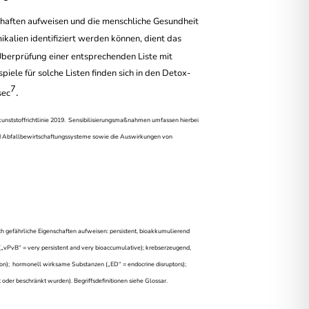
nschaften aufweisen und die menschliche Gesundheit
ikalien identifiziert werden können, dient das
berprüfung einer entsprechenden Liste mit
spiele für solche Listen finden sich in den Detox-
7
.
sec
nststoffrichtlinie 2019
.
Sensibilisierungsmaßnahmen umfassen hierbei
d Abfallbewirtschaftungssysteme sowie die Auswirkungen von
sch gefährliche Eigenschaften aufweisen: persistent, bioakkumulierend
 („vPvB“ = very persistent and very bioaccumulative);
krebser
zeugend,
ion
);
hormonell wirksame Substanzen („ED“ = endocrine disruptors);
rt oder beschränkt wurden).
Begriffsdefinitionen siehe Glossar.